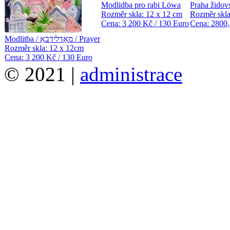
Modlidba pro rabi Löwa
Praha židov
Rozměr skla: 12 x 12 cm
Rozměr skla
Cena: 3 200 Kč / 130 Euro
Cena: 2800,
Modlitba / מאָדלידבאַ / Prayer
Rozměr skla: 12 x 12cm
Cena: 3 200 Kč / 130 Euro
© 2021 |
administrace