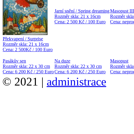
Jarní snění / Spring dreaming
Masopust III
Rozměr skla: 21 x 16cm
Rozměr skla
Cena: 2 500 Kč / 100 Euro
Cena: neprod
Překvapení / Surprise
Rozměr skla: 21 x 16cm
Cena: 2 500Kč / 100 Euro
Pasákův sen
Na duze
Masopust
Rozměr skla: 22 x 30 cm
Rozměr skla: 22 x 30 cm
Rozměr skla
Cena: 6 200 Kč / 250 Euro
Cena: 6 200 Kč / 250 Euro
Cena: neprod
© 2021 |
administrace