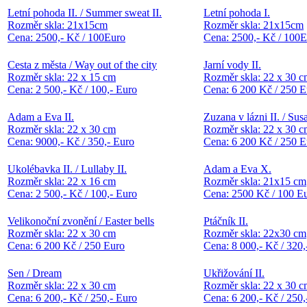
Letní pohoda II. / Summer sweat II.
Letní pohoda I.
Rozměr skla: 21x15cm
Rozměr skla: 21x15cm
Cena: 2500,- Kč / 100Euro
Cena: 2500,- Kč / 100
Cesta z města / Way out of the city
Jarní vody II.
Rozměr skla: 22 x 15 cm
Rozměr skla: 22 x 30 
Cena: 2 500,- Kč / 100,- Euro
Cena: 6 200 Kč / 250 E
Adam a Eva II.
Zuzana v lázni II. / Susa
Rozměr skla: 22 x 30 cm
Rozměr skla: 22 x 30 
Cena: 9000,- Kč / 350,- Euro
Cena: 6 200 Kč / 250 E
Ukolébavka II. / Lullaby II.
Adam a Eva X.
Rozměr skla: 22 x 16 cm
Rozměr skla: 21x15 cm
Cena: 2 500,- Kč / 100,- Euro
Cena: 2500 Kč / 100 E
Velikonoční zvonění / Easter bells
Ptáčník II.
Rozměr skla: 22 x 30 cm
Rozměr skla: 22x30 cm
Cena: 6 200 Kč / 250 Euro
Cena: 8 000,- Kč / 320,
Sen / Dream
Ukřižování II.
Rozměr skla: 22 x 30 cm
Rozměr skla: 22 x 30 
Cena: 6 200,- Kč / 250,- Euro
Cena: 6 200,- Kč / 250,