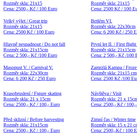
Rozměr skla: 21x15
Rozměr skla: 21x15
Cena: 2500,- Kč / 100 Euro
Cena: 2500 Kč / 100 E
Velký výlet / Great trip
Betlém VI.
Rozměr skla: 21x15
Rozměr skla: 22x30cm
Cena: 2500 Kč / 100 Euro
Cena: 6 200 Kč / 250 E
Hlavně nespadnout / Do not fall
První let II. / First flight 
Rozměr skla: 21x15cm
Rozměr skla: 21x15cm
Cena: 2 500,- Kč /100 Euro
Cena: 2 500,- Kč /100 
Masopust V. / Carnival V.
Zamrzlá Kampa / Froz
Rozměr skla: 22x30cm
Rozměr skla: 21x15 cm
Cena: 6 200 Kč / 250 Euro
Cena: 2500 Kč /100 Eu
Krasobruslení / Figure skating
Návštěva / Visit
Rozměr skla: 21 x 15cm
Rozměr skla: 21 x 15c
Cena: 2500,- Kč / 100,- Euro
Cena: 2500,- Kč / 100,
Před sklizní / Before harvesting
Zimní čas / Winter time
Rozměr skla: 21x15cm
Rozměr skla: 15 x 21 
Cena: 2500,- Kč / 100,- Euro
Cena: 2500,-Kč / 100 