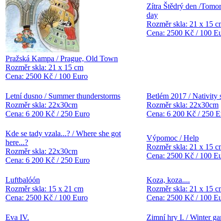
Zítra Štědrý den /Tomo
day
Rozměr skla: 21 x 15 
Cena: 2500 Kč / 100 E
Pražská Kampa / Prague, Old Town
Rozměr skla: 21 x 15 cm
Cena: 2500 Kč / 100 Euro
Letní dusno / Summer thunderstorms
Betlém 2017 / Nativity
Rozměr skla: 22x30cm
Rozměr skla: 22x30cm
Cena: 6 200 Kč / 250 Euro
Cena: 6 200 Kč / 250 E
Kde se tady vzala...? / Where she got
Výpomoc / Help
here...?
Rozměr skla: 21 x 15 
Rozměr skla: 22x30cm
Cena: 2500 Kč / 100 E
Cena: 6 200 Kč / 250 Euro
Luftbalóón
Koza, koza....
Rozměr skla: 15 x 21 cm
Rozměr skla: 21 x 15 
Cena: 2500 Kč / 100 Euro
Cena: 2500 Kč / 100 E
Eva IV.
Zimní hry I. / Winter ga