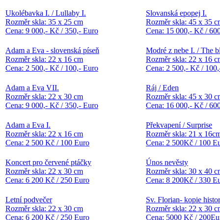
Ukolébavka I. / Lullaby I.
Slovanská epopej I.
Rozměr skla: 35 x 25 cm
Rozměr skla: 45 x 35 
Cena: 9 000,- Kč / 350,- Euro
Cena: 15 000,- Kč / 60
Adam a Eva - slovenská píseň
Modré z nebe I. / The bl
Rozměr skla: 22 x 16 cm
Rozměr skla: 22 x 16 
Cena: 2 500,- Kč / 100,- Euro
Cena: 2 500,- Kč / 100,
Adam a Eva VII.
Ráj / Eden
Rozměr skla: 22 x 30 cm
Rozměr skla: 45 x 30 
Cena: 9 000,- Kč / 350,- Euro
Cena: 16 000,- Kč / 60
Adam a Eva I.
Překvapení / Surprise
Rozměr skla: 22 x 16 cm
Rozměr skla: 21 x 16c
Cena: 2 500 Kč / 100 Euro
Cena: 2 500Kč / 100 E
Koncert pro červené ptáčky
Únos nevěsty
Rozměr skla: 22 x 30 cm
Rozměr skla: 30 x 40 
Cena: 6 200 Kč / 250 Euro
Cena: 8 200Kč / 330 E
Letní podvečer
Sv. Florian- kopie hist
Rozměr skla: 22 x 30 cm
Rozměr skla: 22 x 30 
Cena: 6 200 Kč / 250 Euro
Cena: 5000 Kč / 200Eu