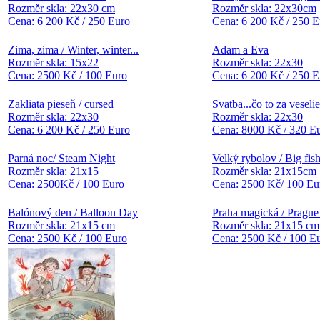
Rozměr skla: 22x30 cm
Rozměr skla: 22x30cm
Cena: 6 200 Kč / 250 Euro
Cena: 6 200 Kč / 250 E
Zima, zima / Winter, winter...
Adam a Eva
Rozměr skla: 15x22
Rozměr skla: 22x30
Cena: 2500 Kč / 100 Euro
Cena: 6 200 Kč / 250 E
Zakliata pieseň / cursed
Svatba...čo to za veseli
Rozměr skla: 22x30
Rozměr skla: 22x30
Cena: 6 200 Kč / 250 Euro
Cena: 8000 Kč / 320 E
Parná noc/ Steam Night
Velký rybolov / Big fis
Rozměr skla: 21x15
Rozměr skla: 21x15cm
Cena: 2500Kč / 100 Euro
Cena: 2500 Kč/ 100 Eu
Balónový den / Balloon Day
Praha magická / Prague
Rozměr skla: 21x15 cm
Rozměr skla: 21x15 cm
Cena: 2500 Kč / 100 Euro
Cena: 2500 Kč / 100 E