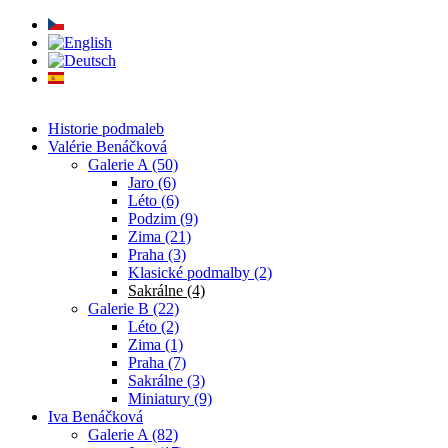
Přejít k hlavnímu obsahu
Historie podmaleb
Valérie Benáčková
Galerie A (50)
Jaro (6)
Léto (6)
Podzim (9)
Zima (21)
Praha (3)
Klasické podmalby (2)
Sakrálne (4)
Galerie B (22)
Léto (2)
Zima (1)
Praha (7)
Sakrálne (3)
Miniatury (9)
Iva Benáčková
Galerie A (82)